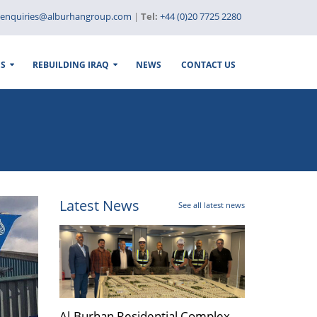
enquiries@alburhangroup.com
|
Tel:
+44 (0)20 7725 2280
ES
REBUILDING IRAQ
NEWS
CONTACT US
Latest News
See all latest news
ner which
Al-Burhan Residential Complex
Al-Burhan G