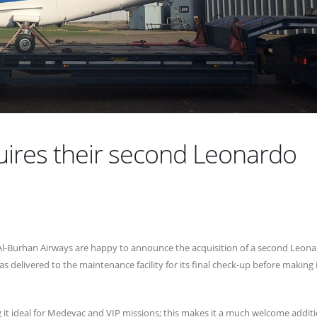
Education Directorate to Present
Hosted the Governor o
Updates on the Al-Burhan
Central Bank of Iraqs l
Residential Investment Complex
delegation
23 November 2025
10 June 2026
uires their second Leonardo
t, Al-Burhan Airways are happy to announce the acquisition of a second Leon
 delivered to the maintenance facility for its final check-up before making 
g it ideal for Medevac and VIP missions; this makes it a much welcome additi