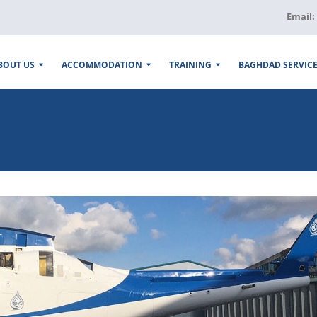
Email:
BOUT US
ACCOMMODATION
TRAINING
BAGHDAD SERVIC
Al-Burhan Group Visits Wasit
ABG sponsors IBBC din