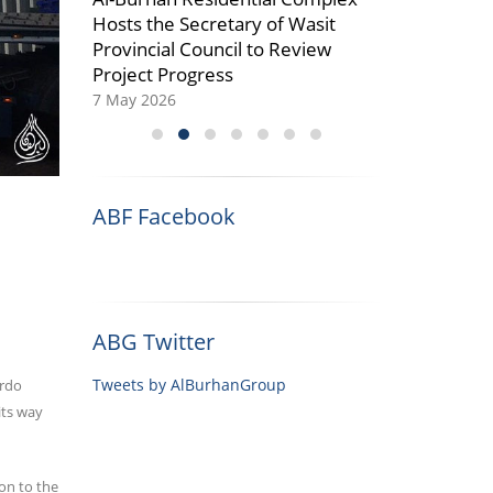
f the
Hosts the Secretary of Wasit
and Fully Op
eadership
Provincial Council to Review
08 April 2026
Project Progress
7 May 2026
ABF Facebook
ABG Twitter
Tweets by AlBurhanGroup
ardo
its way
on to the