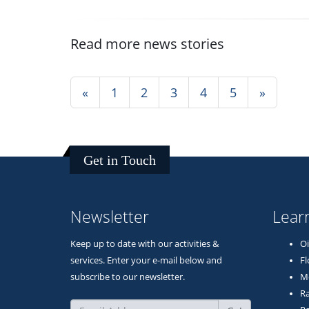
Read more news stories
«
1
2
3
4
5
»
Get in Touch
Newsletter
Lear
Keep up to date with our activities &
Oi
services. Enter your e-mail below and
Fl
subscribe to our newsletter.
M
Ra