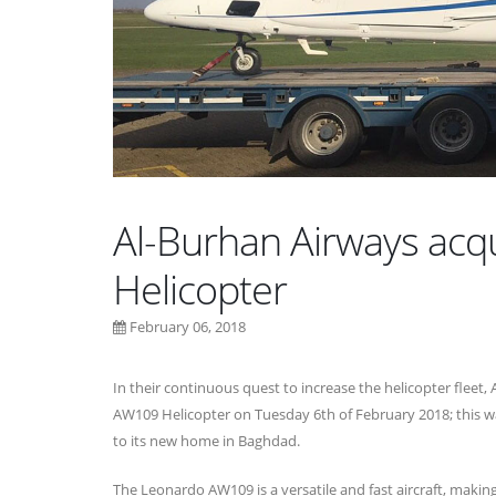
y Visits Al-Burhan
Court of Appeal President
ial Complex
24 November 2025
er 2025
Al-Burhan Airways acq
Helicopter
February 06, 2018
In their continuous quest to increase the helicopter flee
AW109 Helicopter on Tuesday 6th of February 2018; this was
to its new home in Baghdad.
The Leonardo AW109 is a versatile and fast aircraft, makin