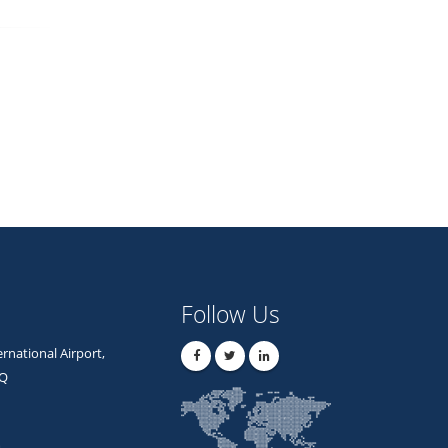
Follow Us
rnational Airport,
AQ
m