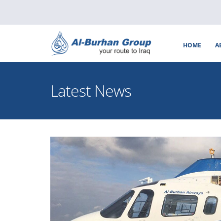
HOME
A
Latest News
resident of Wasit
Al-Burhan Group MD Visits Wasit