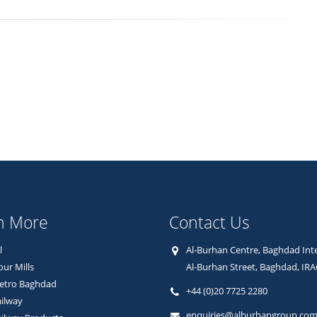
n More
Contact Us
l
Al-Burhan Centre, Baghdad Inte
our Mills
Al-Burhan Street, Baghdad, IR
etro Baghdad
+44 (0)20 7725 2280
ilway
enquiries@alburhangroup.co